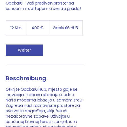
Gacka16 - Vaš predivan prostor sa
sunčanim rooftopom u centru grada!
400
Euro
12 Std.
1
400 €
Gacka16 HUB
2
S
t
d
Weiter
.
Beschreibung
Otkrijte Gacka16 Hub, mjesto gdje se
inovacija i zabava stapaju u jedno.
Naša moderna lokacija u samom srcu
Zagreba nudi raznovrsne prostore za
sve vrste događaja, uključujući
nezaboravne zabave. Uživajte u
sunčanoj krovnoj terasi s umjetnom