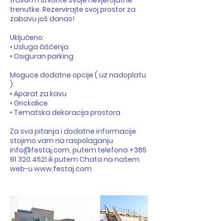
travom i stvorite svoje nevjerojatne
trenutke. Rezervirajte svoj prostor za
zabavu još danas!
Uključeno:
• Usluga čišćenja
• Osiguran parking
Moguce dodatne opcije ( uz nadoplatu
):
• Aparat za kavu
• Grickalice
• Tematska dekoracija prostora
Za sva pitanja i dodatne informacije
stojimo vam na raspolaganju
info@festaj.com, putem telefona +385
91 320 4521 ili putem Chata na našem
web-u www.festaj.com