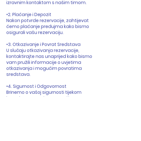
izravnim kontaktom s našim timom.
•2. Plaćanje i Depozit
Nakon potvrde rezervacije, zahtijevat
ćemo plaćanje predujma kako bismo
osigurali vašu rezervaciju.
•3. Otkazivanje i Povrat Sredstava
U slučaju otkazivanja rezervacije,
kontaktirajte nas unaprijed kako bismo
vam pružili informacije o uvjetima
otkazivanja i mogućim povratima
sredstava.
•4. Sigurnost i Odgovornost
Brinemo o vašoj sigurnosti tijekom
boravka. Upoznajte se s našim
smjernicama i pravilima koja
osiguravaju vašu dobrobit.
•5. Kontaktirajte Nas
Za sve upite i dodatne informacije o
našoj politici rezervacija, slobodno nas
kontaktirajte na info@festaj.com ili